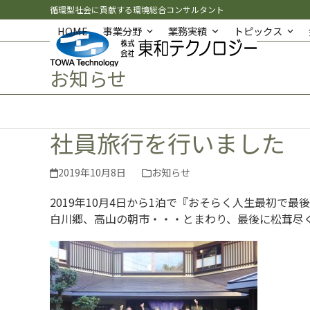
Skip
循環型社会に貢献する環境総合コンサルタント
to
HOME
事業分野
業務実績
トピックス
content
お知らせ
社員旅行を行いました
2019年10月8日
お知らせ
2019年10月4日から1泊で『おそらく人生最初で
白川郷、高山の朝市・・・とまわり、最後に松茸尽